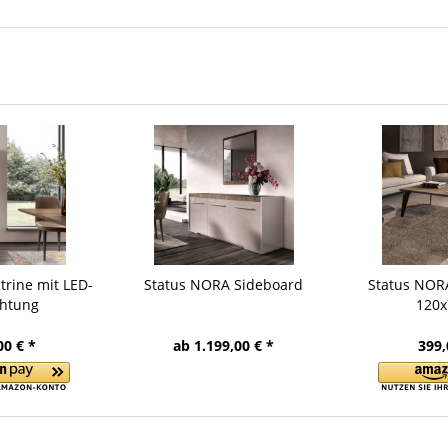
trine mit LED-
Status NORA Sideboard
Status NORA
chtung
120x
00 € *
ab 1.199,00 € *
399,