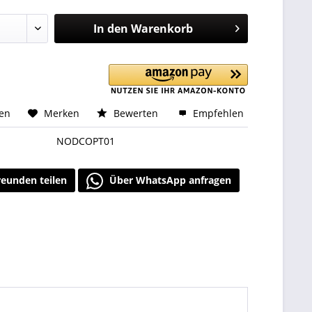
In den
Warenkorb
hen
Merken
Bewerten
Empfehlen
NODCOPT01
reunden teilen
Über WhatsApp anfragen