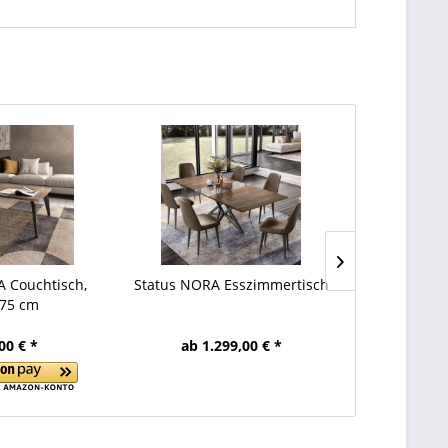
 Couchtisch,
Status NORA Esszimmertisch
Status NOR
75 cm
00 € *
ab 1.299,00 € *
349