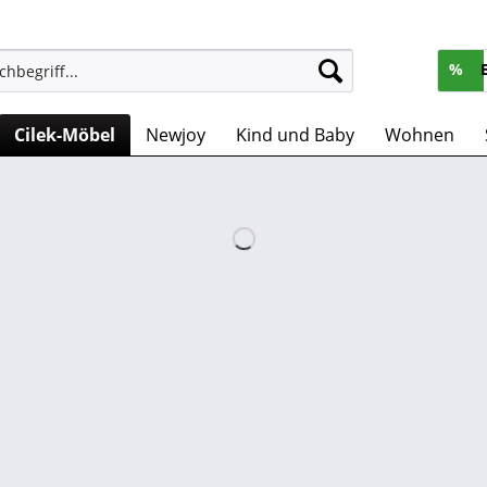
%
Cilek-Möbel
Newjoy
Kind und Baby
Wohnen