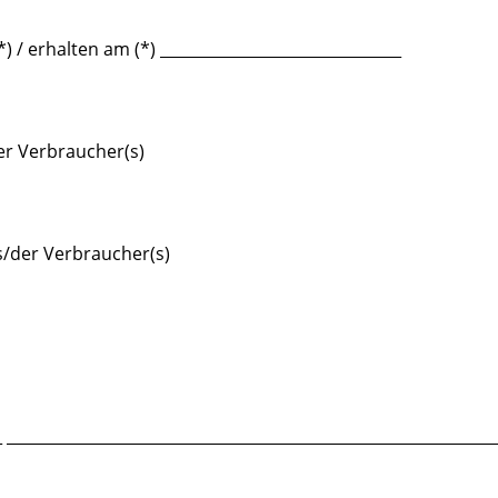
*) / erhalten am (*) _______________________________
r Verbraucher(s)
s/der Verbraucher(s)
_ _______________________________________________________________