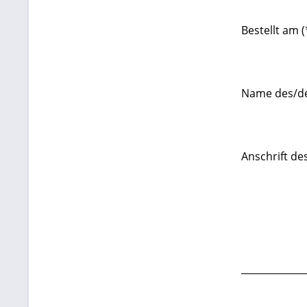
Bestellt am (
Name des/de
Anschrift de
_____________