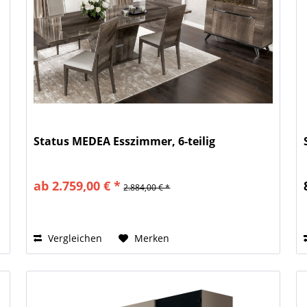
Status MEDEA Esszimmer, 6-teilig
ab 2.759,00 € *
2.884,00 € *
Vergleichen
Merken