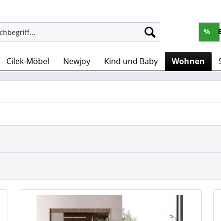
%
Cilek-Möbel
Newjoy
Kind und Baby
Wohnen