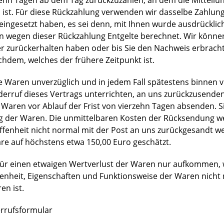
ehn Tagen ab dem Tag zurückzuzahlen, an dem die Mitteilun
ist. Für diese Rückzahlung verwenden wir dasselbe Zahlungs
eingesetzt haben, es sei denn, mit Ihnen wurde ausdrücklich
 wegen dieser Rückzahlung Entgelte berechnet. Wir können 
 zurückerhalten haben oder bis Sie den Nachweis erbracht
chdem, welches der frühere Zeitpunkt ist.
e Waren unverzüglich und in jedem Fall spätestens binnen 
erruf dieses Vertrags unterrichten, an uns zurückzusenden 
 Waren vor Ablauf der Frist von vierzehn Tagen absenden. S
 der Waren. Die unmittelbaren Kosten der Rücksendung wer
ffenheit nicht normal mit der Post an uns zurückgesandt w
re auf höchstens etwa 150,00 Euro geschätzt.
ür einen etwaigen Wertverlust der Waren nur aufkommen, w
fenheit, Eigenschaften und Funktionsweise der Waren nich
en ist.
rrufsformular