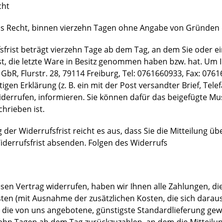
cht
s Recht, binnen vierzehn Tagen ohne Angabe von Gründen d
sfrist beträgt vierzehn Tage ab dem Tag, an dem Sie oder ei
st, die letzte Ware in Besitz genommen haben bzw. hat. Um
 GbR, Flurstr. 28, 79114 Freiburg, Tel: 0761660933, Fax: 076
igen Erklärung (z. B. ein mit der Post versandter Brief, Tele
iderrufen, informieren. Sie können dafür das beigefügte M
chrieben ist.
der Widerrufsfrist reicht es aus, dass Sie die Mitteilung ü
iderrufsfrist absenden. Folgen des Widerrufs
sen Vertrag widerrufen, haben wir Ihnen alle Zahlungen, die
sten (mit Ausnahme der zusätzlichen Kosten, die sich daraus
s die von uns angebotene, günstigste Standardlieferung ge