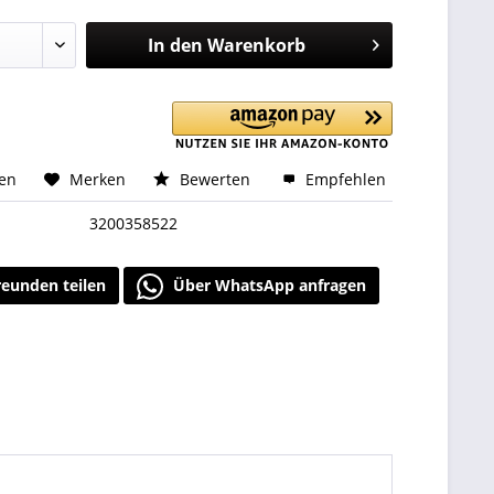
In den
Warenkorb
hen
Merken
Bewerten
Empfehlen
3200358522
reunden teilen
Über WhatsApp anfragen