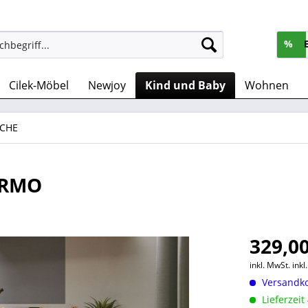
%
Cilek-Möbel
Newjoy
Kind und Baby
Wohnen
SCHE
ERMO
329,00
inkl. MwSt.
ink
Versandko
Lieferzeit