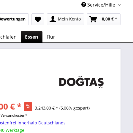
Service/Hilfe
Bewertungen
Mein Konto
0,00 € *
chlafen
Essen
Flur
00 € *
3.243,00 € *
(5,06% gespart)
l. Versandkosten*
stenfrei innerhalb Deutschlands
 40 Werktage