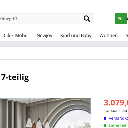
%
Cilek-Möbel
Newjoy
Kind und Baby
Wohnen
S
7-teilig
3.079,
inkl. MwSt.
ink
Versandko
Lieferzeit