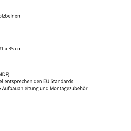
olzbeinen
81 x 35 cm
(MDF)
bel entsprechen den EU Standards
sive Aufbauanleitung und Montagezubehör