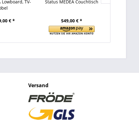
 Lowboard, TV-
Status MEDEA Couchtisch
Status 
bel
9,00 € *
549,00 € *
239
Versand