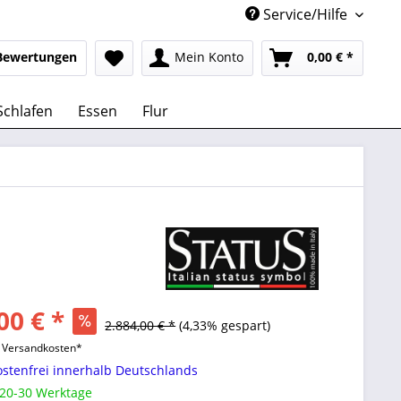
Service/Hilfe
Bewertungen
Mein Konto
0,00 € *
Schlafen
Essen
Flur
00 € *
2.884,00 € *
(4,33% gespart)
l. Versandkosten*
stenfrei innerhalb Deutschlands
 20-30 Werktage