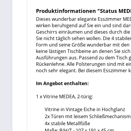
Produktinformationen "Status MEDE
Dieses wunderbar elegante Esszimmer MED
wirken beruhigend auf Sie ein und sind darü
Geschirrs einräumen und dieses durch die 
Sie nicht täglich sehen wollen. Die 4 stab
Form und seine Größe wunderbar mit den an
keine lästigen Tischbeine an denen Sie sich
Ausführungen aus. Passend zu dem Tisch gi
Rückenlehne. Alle Polsterungen sind mit e
noch sehr elegant. Bei diesem Esszimmer k
Im Angebot enthalten:
1 x Vitrine MEDEA, 2-türig:
Vitrine in Vintage Eiche in Hochglanz
2x Türen mit leisem Schließmechanis
4x stabile Metallfüße
Maße: B/H/T - 107 x 191 x 45 cm