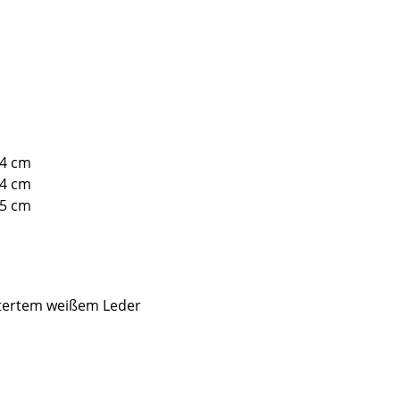
04 cm
04 cm
15 cm
stertem weißem Leder