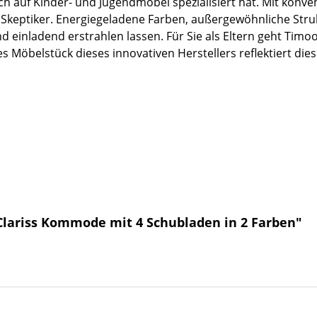
ich auf Kinder- und Jugendmöbel spezialisiert hat. Mit konve
 Skeptiker. Energiegeladene Farben, außergewöhnliche Str
 einladend erstrahlen lassen. Für Sie als Eltern geht Timoo
s Möbelstück dieses innovativen Herstellers reflektiert die
Clariss Kommode mit 4 Schubladen in 2 Farben"