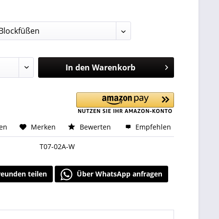
:
In den
Warenkorb
hen
Merken
Bewerten
Empfehlen
T07-02A-W
reunden teilen
Über WhatsApp anfragen