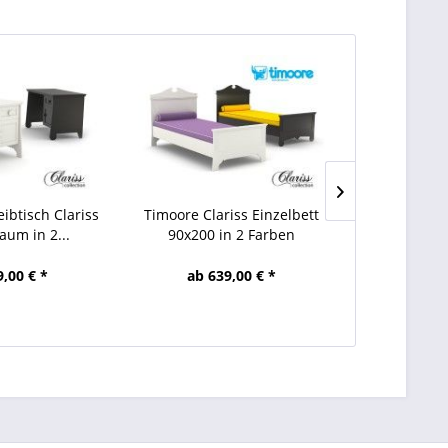
ibtisch Clariss
Timoore Clariss Einzelbett
Timoore Cla
aum in 2...
90x200 in 2 Farben
120x200
9,00 € *
ab 639,00 € *
ab 7