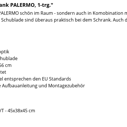
ank PALERMO, 1-trg."
k PALERMO schön im Raum - sondern auch in Komobination m
 Schublade sind überaus praktisch bei dem Schrank. Auch d
optik
chublade
 56 cm
tet
bel entsprechen den EU Standards
sive Aufbauanleitung und Montagezubehör
/T - 45x38x45 cm