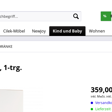
%
Cilek-Möbel
Newjoy
Kind und Baby
Wohnen
HRÄNKE
1-trg.
359,00
inkl. MwSt.
ink
Versandko
Lieferzeit