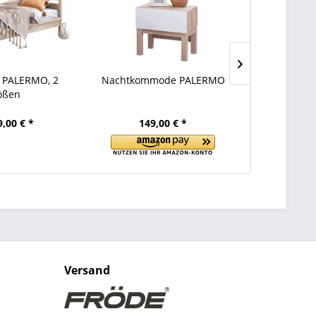
 PALERMO, 2
Nachtkommode PALERMO
Wandreg
ößen
9,00 € *
149,00 € *
69
Versand