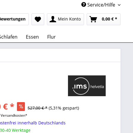
Service/Hilfe
Bewertungen
Mein Konto
0,00 € *
Schlafen
Essen
Flur
 € *
527,00 € *
(5,31% gespart)
l. Versandkosten*
stenfrei innerhalb Deutschlands
 30-40 Werktage