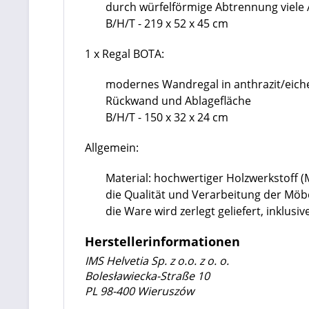
durch würfelförmige Abtrennung viele
B/H/T - 219 x 52 x 45 cm
1 x Regal BOTA:
modernes Wandregal in anthrazit/eich
Rückwand und Ablagefläche
B/H/T - 150 x 32 x 24 cm
Allgemein:
Material: hochwertiger Holzwerkstoff 
die Qualität und Verarbeitung der Mö
die Ware wird zerlegt geliefert, inklu
Herstellerinformationen
IMS Helvetia Sp. z o.o. z o. o.
Bolesławiecka-Straße 10
PL 98-400 Wieruszów