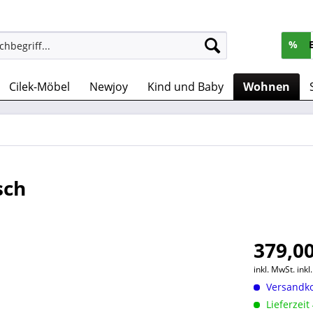
%
Cilek-Möbel
Newjoy
Kind und Baby
Wohnen
sch
379,00
inkl. MwSt.
ink
Versandko
Lieferzeit