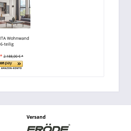
NTA Wohnwand
 6-teilig
 *
2.188,00 € *
Versand