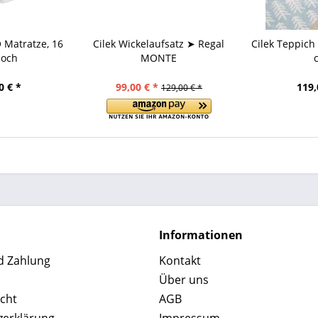
 Matratze, 16
Cilek Wickelaufsatz ➤ Regal
Cilek Teppich
hoch
MONTE
0 € *
99,00 € *
119,
129,00 € *
Informationen
d Zahlung
Kontakt
Über uns
cht
AGB