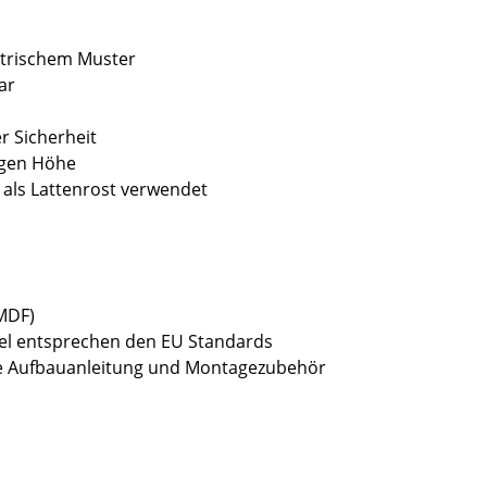
etrischem Muster
ar
r Sicherheit
tigen Höhe
d als Lattenrost verwendet
(MDF)
bel entsprechen den EU Standards
sive Aufbauanleitung und Montagezubehör