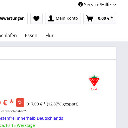
Service/Hilfe
Bewertungen
Mein Konto
0,00 € *
Schlafen
Essen
Flur
 € *
917,00 € *
(12,87% gespart)
l. Versandkosten*
stenfrei innerhalb Deutschlands
 ca.10-15 Werktage