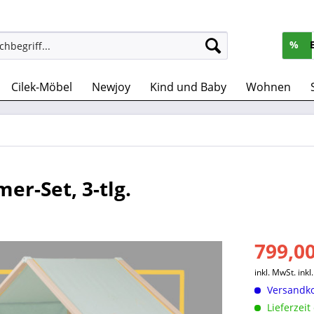
%
Cilek-Möbel
Newjoy
Kind und Baby
Wohnen
r-Set, 3-tlg.
799,00
inkl. MwSt.
ink
Versandko
Lieferzeit