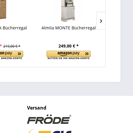
 Bücherregal
Almila MONTE Bücherregal
Almila MO
*
249,00 € *
89
219,00 € *
Versand