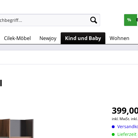
%
Cilek-Möbel
Newjoy
Kind und Baby
Wohnen
l
399,00
inkl. MwSt.
ink
Versandko
Lieferzeit