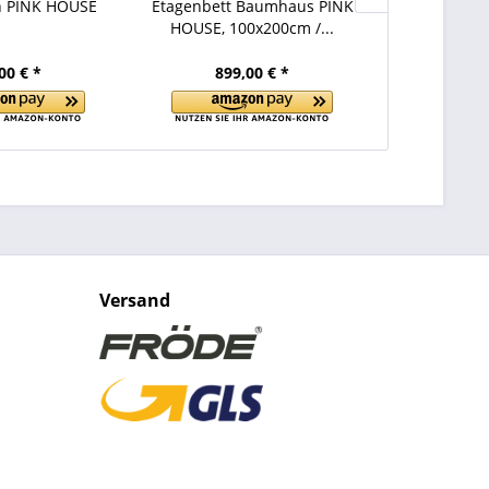
h PINK HOUSE
Etagenbett Baumhaus PINK
Kinderbett
HOUSE, 100x200cm /...
HOUSE,
00 € *
899,00 € *
899
Versand