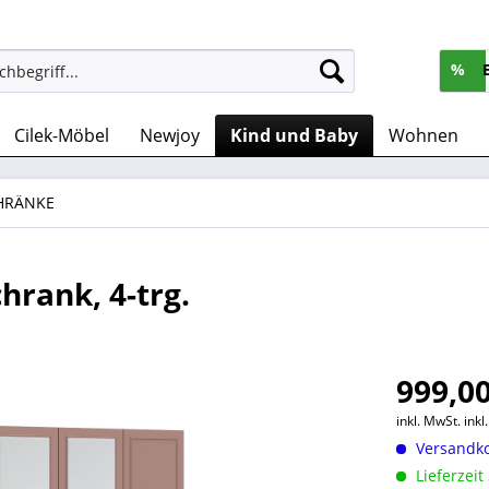
%
Cilek-Möbel
Newjoy
Kind und Baby
Wohnen
HRÄNKE
hrank, 4-trg.
999,00
inkl. MwSt.
ink
Versandko
Lieferzeit