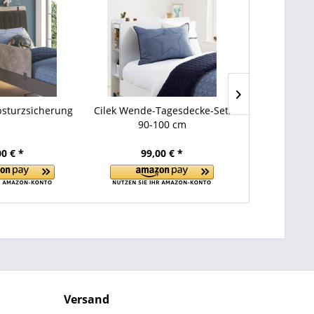
Auf Lager
bsturzsicherung
Cilek Wende-Tagesdecke-Set,
Cilek COOL T
90-100 cm
00 € *
99,00 € *
120
Versand