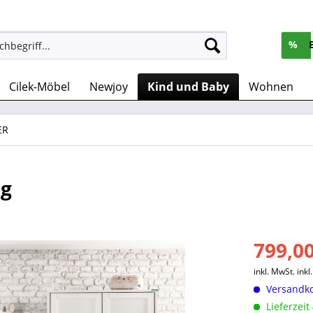
%
Cilek-Möbel
Newjoy
Kind und Baby
Wohnen
ER
ig
799,00
inkl. MwSt.
ink
Versandko
Lieferzeit