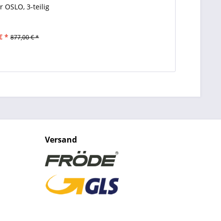
 OSLO, 3-teilig
€ *
877,00 € *
Versand