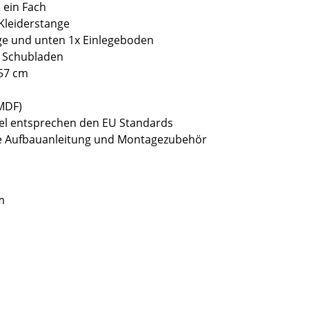
 ein Fach
 Kleiderstange
nge und unten 1x Einlegeboden
e Schubladen
 57 cm
(MDF)
bel entsprechen den EU Standards
sive Aufbauanleitung und Montagezubehör
m