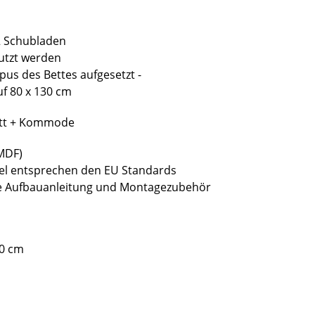
2 Schubladen
utzt werden
us des Bettes aufgesetzt -
uf 80 x 130 cm
ett + Kommode
(MDF)
bel entsprechen den EU Standards
sive Aufbauanleitung und Montagezubehör
80 cm