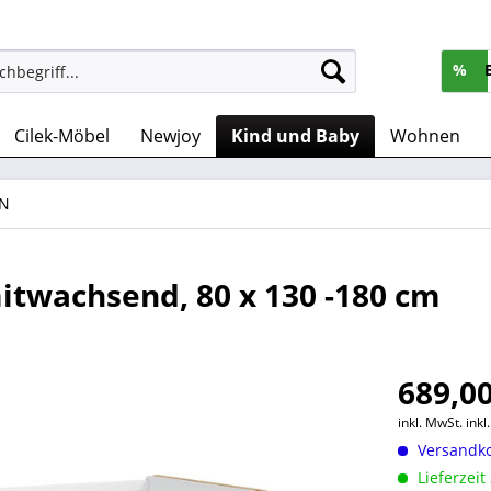
%
Cilek-Möbel
Newjoy
Kind und Baby
Wohnen
EN
twachsend, 80 x 130 -180 cm
689,00
inkl. MwSt.
ink
Versandko
Lieferzeit