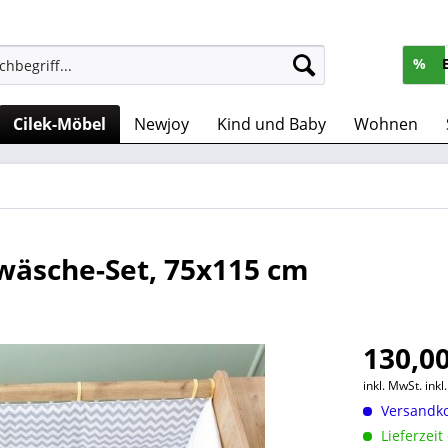
%
Cilek-Möbel
Newjoy
Kind und Baby
Wohnen
wäsche-Set, 75x115 cm
130,00
inkl. MwSt.
ink
Versandko
Lieferzeit