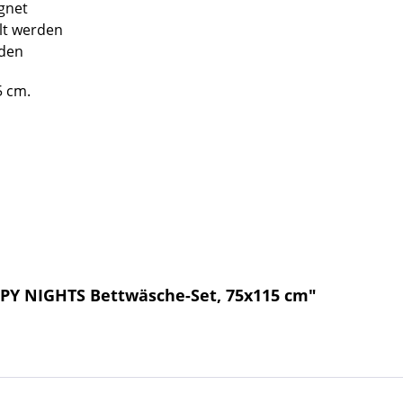
gnet
lt werden
rden
5 cm.
PPY NIGHTS Bettwäsche-Set, 75x115 cm"