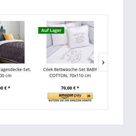
Auf Lager
Auf Lager
agesdecke-Set,
Cilek Bettwäsche-Set BABY
Cilek Bettw
00 cm
COTTON, 70x110 cm
NIGHTS,
00 € *
70,00 € *
70