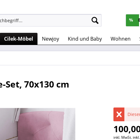
%
Cilek-Möbel
Newjoy
Kind und Baby
Wohnen
e-Set, 70x130 cm
Dieser
100,00
inkl. MwSt.
ink