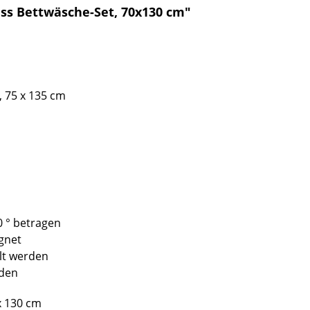
ss Bettwäsche-Set, 70x130 cm"
 75 x 135 cm
0 ° betragen
gnet
lt werden
rden
x 130 cm