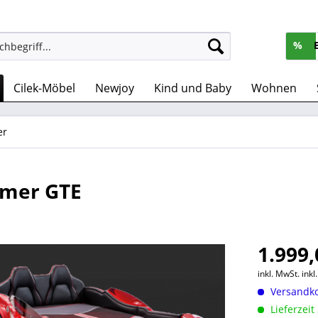
%
Cilek-Möbel
Newjoy
Kind und Baby
Wohnen
er
mmer GTE
1.999,
inkl. MwSt.
ink
Versandko
Lieferzeit