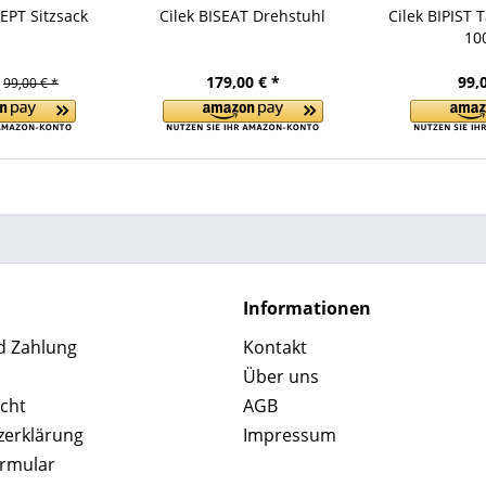
EPT Sitzsack
Cilek BISEAT Drehstuhl
Cilek BIPIST 
10
179,00 € *
99,
99,00 € *
Informationen
d Zahlung
Kontakt
Über uns
cht
AGB
zerklärung
Impressum
ormular