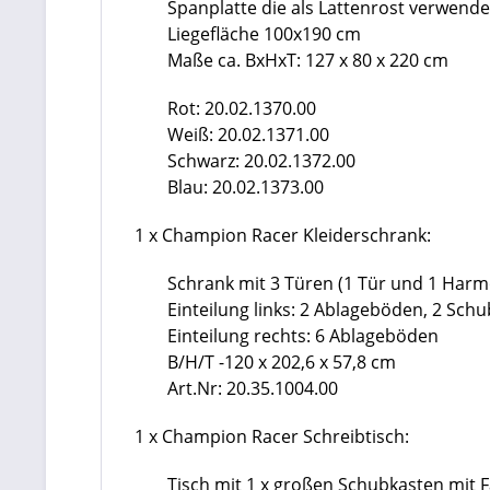
Spanplatte die als Lattenrost verwendet
Liegefläche 100x190 cm
Maße ca. BxHxT: 127 x 80 x 220 cm
Rot:
20.02.1370.00
Weiß:
20.02.1371.00
Schwarz:
20.02.1372.00
Blau:
20.02.1373.00
1 x Champion Racer Kleiderschrank:
Schrank mit 3 Türen (1 Tür und 1 Harm
Einteilung links: 2 Ablageböden, 2 Sch
Einteilung rechts: 6 Ablageböden
B/H/T -120 x 202,6 x 57,8 cm
Art.Nr:
20.35.1004.00
1 x Champion Racer Schreibtisch:
Tisch mit 1 x großen Schubkasten mit 