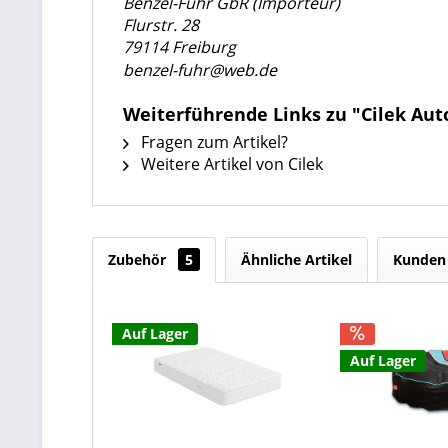
Benzel-Fuhr GbR (Importeur)
Flurstr. 28
79114 Freiburg
benzel-fuhr@web.de
Weiterführende Links zu "Cilek Au
Fragen zum Artikel?
Weitere Artikel von Cilek
Zubehör
5
Ähnliche Artikel
Kunden 
Auf Lager
Auf Lager